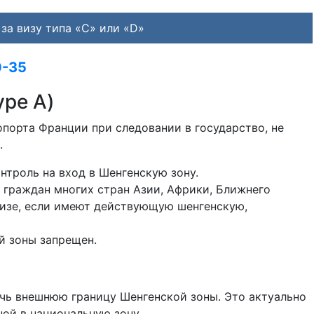
за визу типа «C» или «D»
0-35
ype A)
порта Франции при следовании в государство, не
.
нтроль на вход в Шенгенскую зону.
 граждан многих стран Азии, Африки, Ближнего
 визе, если имеют действующую шенгенскую,
й зоны запрещен.
ечь внешнюю границу Шенгенской зоны. Это актуально
ой в национальную зону.