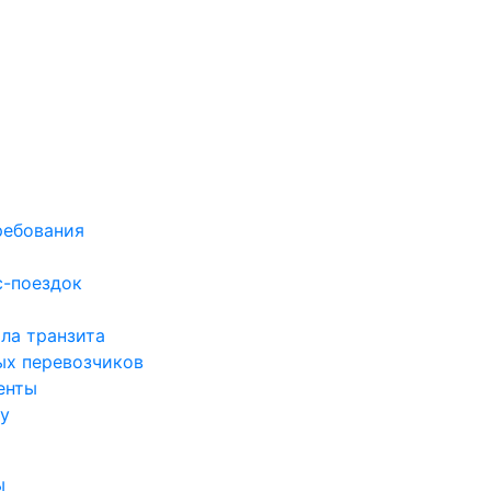
ребования
с-поездок
ла транзита
ых перевозчиков
енты
у
ы