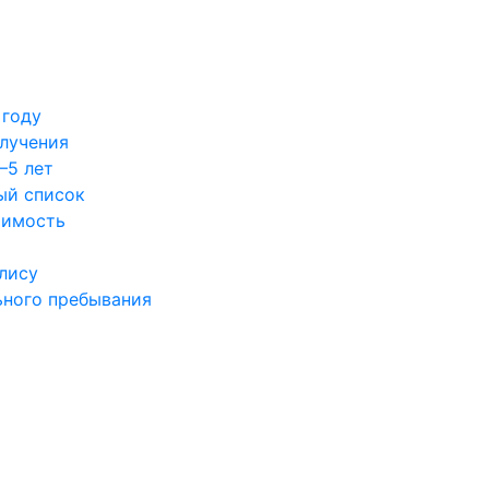
 году
олучения
–5 лет
ый список
оимость
лису
ьного пребывания