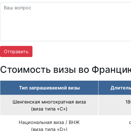
Стоимость визы во Франци
Тип запрашиваемой визы
Длитель
Шенгенская многократная виза
18
(виза типа «С»)
Национальная виза / ВНЖ
(виза типа «D»)