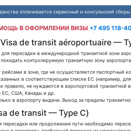
данства оплачивается сервисный и консульский сборы 
МОЩЬ В ОФОРМЛЕНИИ ВИЗЫ
+7 495 118-4
isa de transit aéroportuaire — T
 для пересадки в международной транзитной зоне аэро
а покидать контролируемую транзитную зону аэропорта
рейсами в зоне, где не осуществляется паспортный ко
казанных в соответствующем списке ЕС (например, для
как правило, не нуждаются в аэропортовой транзитной
 ЕС, США, Канады и др.
лько в аэропорту выдачи. Выход за пределы транзитно
a de transit — Type C)
ния пересадки или продолжения пути необходимо перес
дке в аэропорту, требующей перехода из международн