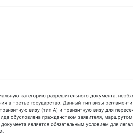
иальную категорию разрешительного документа, необх
ия в третье государство. Данный тип визы регламент
транзитную визу (тип A) и транзитную визу для пересе
 вида обусловлена гражданством заявителя, маршруто
 документа является обязательным условием для лега
а.