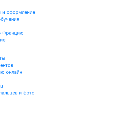
и и оформление
обучения
о Францию
ние
кты
ментов
ию онлайн
ец
пальцев и фото