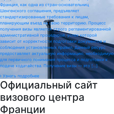
Франция, как одна из стран-основательниц
Шенгенского соглашения, предъявляет
стандартизированные требования к лицам,
планирующим въезд на свою территорию. Процесс
получения визы является строго регламентированной
административной процедурой, успех которой
зависит от корректности подготовки документов и
соблюдения установленных правил. Данный ресурс
предоставляет актуальную информацию, необходимую
для первичного понимания процесса и подготовки к
подаче ходатайства. Получение визы — это […]
Узнать подробнее
Официальный сайт
визового центра
Франции